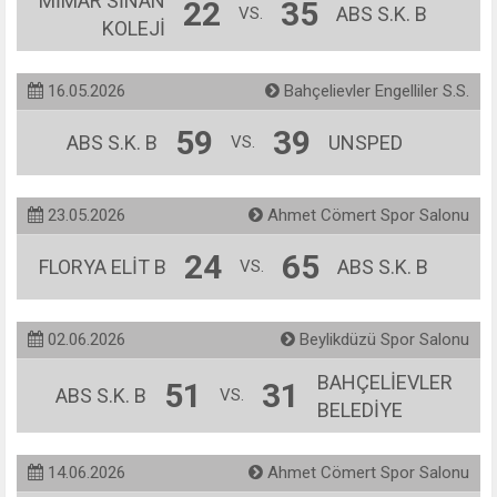
MİMAR SİNAN
22
35
ABS S.K. B
VS.
KOLEJİ
16.05.2026
Bahçelievler Engelliler S.S.
59
39
ABS S.K. B
UNSPED
VS.
23.05.2026
Ahmet Cömert Spor Salonu
24
65
FLORYA ELİT B
ABS S.K. B
VS.
02.06.2026
Beylikdüzü Spor Salonu
BAHÇELİEVLER
51
31
ABS S.K. B
VS.
BELEDİYE
14.06.2026
Ahmet Cömert Spor Salonu