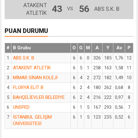
ATAKENT
43
56
ABS S.K. B
VS.
ATLETİK
PUAN DURUMU
#
B Grubu
O
G
M
A
Y
Av
P
1
ABS S.K. B
6
6
0
326
185
1,76
12
2
ATAKENT ATLETİK
6
5
1
258
163
1,58
11
3
MİMAR SİNAN KOLEJİ
6
4
2
272
182
1,49
10
4
FLORYA ELİT B
6
2
4
180
262
0,68
8
5
BAHÇELİEVLER BELEDİYE
6
2
4
216
222
0,97
8
6
UNSPED
6
1
5
167
293
0,56
7
7
İSTANBUL GELİŞİM
6
1
5
123
235
0,52
6
ÜNİVERSİTESİ