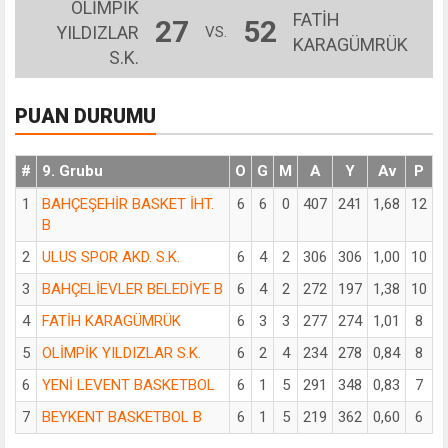
OLİMPİK
FATİH
27
52
YILDIZLAR
VS.
KARAGÜMRÜK
S.K.
PUAN DURUMU
#
9. Grubu
O
G
M
A
Y
Av
P
1
BAHÇEŞEHİR BASKET İHT.
6
6
0
407
241
1,68
12
B
2
ULUS SPOR AKD. S.K.
6
4
2
306
306
1,00
10
3
BAHÇELİEVLER BELEDİYE B
6
4
2
272
197
1,38
10
4
FATİH KARAGÜMRÜK
6
3
3
277
274
1,01
8
5
OLİMPİK YILDIZLAR S.K.
6
2
4
234
278
0,84
8
6
YENİ LEVENT BASKETBOL
6
1
5
291
348
0,83
7
7
BEYKENT BASKETBOL B
6
1
5
219
362
0,60
6