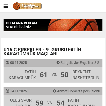
U16 C ERKEKLER - 9. GRUBU
FATİH
KARAGÜMRÜK MAÇLARI
08.11.2025
Bahçelievler Engelliler S.S.
FATİH
BEYKENT
61
50
VS.
KARAGÜMRÜK
BASKETBOL B
14.11.2025
Ahmet Cömert Spor Salonu
ULUS SPOR
FATİH
59
54
VS.