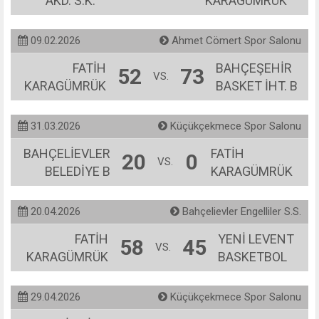
AKD. S.K.
KARAGÜMRÜK
09.02.2026
Ahmet Cömert Spor Salonu
FATİH
BAHÇEŞEHİR
52
73
VS.
KARAGÜMRÜK
BASKET İHT. B
31.03.2026
Küçükçekmece Spor Salonu
BAHÇELİEVLER
FATİH
20
0
VS.
BELEDİYE B
KARAGÜMRÜK
20.04.2026
Bahçelievler Engelliler S.S.
FATİH
YENİ LEVENT
58
45
VS.
KARAGÜMRÜK
BASKETBOL
29.04.2026
Küçükçekmece Spor Salonu