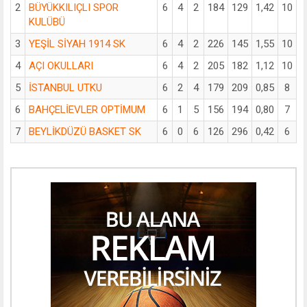
2
BÜYÜKKILIÇLI SPOR
6
4
2
184
129
1,42
10
KULÜBÜ
3
YEŞİL SİYAH 1914 SK
6
4
2
226
145
1,55
10
4
AÇI OKULLARI
6
4
2
205
182
1,12
10
5
İSTANBUL UTKU
6
2
4
179
209
0,85
8
6
BAHÇELİEVLER OPTİMUM
6
1
5
156
194
0,80
7
7
BEYLİKDÜZÜ BASKET SK
6
0
6
126
296
0,42
6