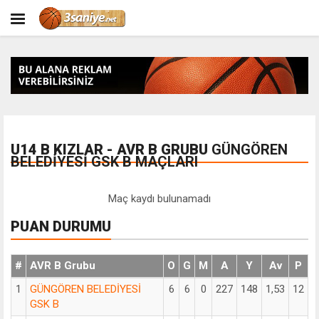
U14 B KIZLAR - AVR B GRUBU
GÜNGÖREN
BELEDİYESİ GSK B MAÇLARI
Maç kaydı bulunamadı
PUAN DURUMU
#
AVR B Grubu
O
G
M
A
Y
Av
P
1
GÜNGÖREN BELEDİYESİ
6
6
0
227
148
1,53
12
GSK B