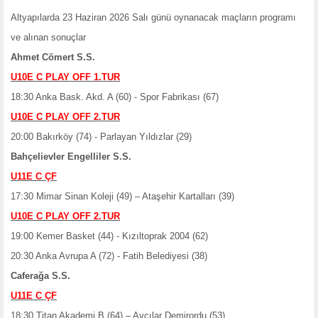
Altyapılarda 23 Haziran 2026 Salı günü oynanacak maçların programı
ve alınan sonuçlar
Ahmet Cömert S.S.
U10E C PLAY OFF 1.TUR
18:30 Anka Bask. Akd. A (60) - Spor Fabrikası (67)
U10E C PLAY OFF 2.TUR
20:00 Bakırköy (74) - Parlayan Yıldızlar (29)
Bahçelievler Engelliler S.S.
U11E C ÇF
17:30 Mimar Sinan Koleji (49) – Ataşehir Kartalları (39)
U10E C PLAY OFF 2.TUR
19:00 Kemer Basket (44) - Kızıltoprak 2004 (62)
20:30 Anka Avrupa A (72) - Fatih Belediyesi (38)
Caferağa S.S.
U11E C ÇF
18:30 Titan Akademi B (64) – Avcılar Demirordu (53)