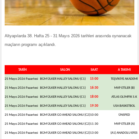
Altyapılarda 38. Hafta 25 - 31 Mayıs 2026 tarihleri arasında oynanacak
maçların programı açıklandı.
TARİH
SALON
SAAT
A TAKIMI
25 Mayıs 2026 Pazartesi
BGM ÜLKER HALLEY SALONU (C1)
15:00
TEŞVİKİYE AKADEMİ
25 Mayıs 2026 Pazartesi
BGM ÜLKER HALLEY SALONU (C1)
16:30
MVP ETİLER (B)
25 Mayıs 2026 Pazartesi
BGM ÜLKER HALLEY SALONU (C1)
18:00
ATLAS OLİMPİK S.K
25 Mayıs 2026 Pazartesi
BGM ÜLKER HALLEY SALONU (C1)
19:30
USA BASKETBOL
25 Mayıs 2026 Pazartesi
BGM ÜLKER GO AHEAD SALONU (C2)
10:00
ÜNSPED
25 Mayıs 2026 Pazartesi
BGM ÜLKER GO AHEAD SALONU (C2)
11:30
MVP ETİLER (A)
25 Mayıs 2026 Pazartesi
BGM ÜLKER GO AHEAD SALONU (C2)
13:00
(A1) ANADOLU EFES