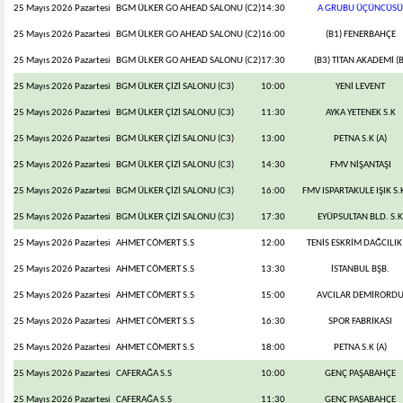
25 Mayıs 2026 Pazartesi
BGM ÜLKER GO AHEAD SALONU (C2)
14:30
A GRUBU ÜÇÜNCÜSÜ
25 Mayıs 2026 Pazartesi
BGM ÜLKER GO AHEAD SALONU (C2)
16:00
(B1) FENERBAHÇE
25 Mayıs 2026 Pazartesi
BGM ÜLKER GO AHEAD SALONU (C2)
17:30
(B3) TİTAN AKADEMİ (B
25 Mayıs 2026 Pazartesi
BGM ÜLKER ÇİZİ SALONU (C3)
10:00
YENİ LEVENT
25 Mayıs 2026 Pazartesi
BGM ÜLKER ÇİZİ SALONU (C3)
11:30
AYKA YETENEK S.K
25 Mayıs 2026 Pazartesi
BGM ÜLKER ÇİZİ SALONU (C3)
13:00
PETNA S.K (A)
25 Mayıs 2026 Pazartesi
BGM ÜLKER ÇİZİ SALONU (C3)
14:30
FMV NİŞANTAŞI
25 Mayıs 2026 Pazartesi
BGM ÜLKER ÇİZİ SALONU (C3)
16:00
FMV ISPARTAKULE IŞIK S.K
25 Mayıs 2026 Pazartesi
BGM ÜLKER ÇİZİ SALONU (C3)
17:30
EYÜPSULTAN BLD. S.K
25 Mayıs 2026 Pazartesi
AHMET CÖMERT S.S
12:00
TENİS ESKRİM DAĞCILIK 
25 Mayıs 2026 Pazartesi
AHMET CÖMERT S.S
13:30
İSTANBUL BŞB.
25 Mayıs 2026 Pazartesi
AHMET CÖMERT S.S
15:00
AVCILAR DEMİRORD
25 Mayıs 2026 Pazartesi
AHMET CÖMERT S.S
16:30
SPOR FABRİKASI
25 Mayıs 2026 Pazartesi
AHMET CÖMERT S.S
18:00
PETNA S.K (A)
25 Mayıs 2026 Pazartesi
CAFERAĞA S.S
10:00
GENÇ PAŞABAHÇE
25 Mayıs 2026 Pazartesi
CAFERAĞA S.S
11:30
GENÇ PAŞABAHÇE