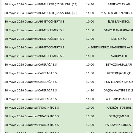
30 Mayıs 2026 Cumartesi
BGM ÜLKER ÇİZİ SALONU (C3)
14:30
BAKIRKÖY ASLAN
30 Mayıs 2026 Cumartesi
BGM ÜLKER ÇİZİ SALONU (C3)
16:00
YEŞİLKÖY YILDIZLARI S.K 
30 Mayıs 2026 Cumartesi
AHMET CÖMERT S.S
10:00
İLAB BASKETBOL
30 Mayıs 2026 Cumartesi
AHMET CÖMERT S.S
11:30
SARIYER ANAFARTALA
30 Mayıs 2026 Cumartesi
AHMET CÖMERT S.S
13:00
ŞİŞLİ S.K (A)
30 Mayıs 2026 Cumartesi
AHMET CÖMERT S.S
14:30
BEYLİKDÜZÜ BASKETBOL AKAD
30 Mayıs 2026 Cumartesi
AHMET CÖMERT S.S
16:00
AVRUPA ELİT
30 Mayıs 2026 Cumartesi
CAFERAĞA S.S
10:00
BEYKOZ KARTALLARI
30 Mayıs 2026 Cumartesi
CAFERAĞA S.S
11:30
GENÇ PAŞABAHÇE
30 Mayıs 2026 Cumartesi
CAFERAĞA S.S
13:00
FMV ERENKÖY IŞIK S.
30 Mayıs 2026 Cumartesi
CAFERAĞA S.S
14:30
DAÇKA MALTEPE S.K (B
30 Mayıs 2026 Cumartesi
CAFERAĞA S.S
16:00
ALLSTARS İSTANBUL
30 Mayıs 2026 Cumartesi
YAKACIK İTO S.S
10:00
KADIKÖY İSTANBUL
30 Mayıs 2026 Cumartesi
YAKACIK İTO S.S
11:30
ORTAÇEŞME S.K
30 Mayıs 2026 Cumartesi
YAKACIK İTO S.S
13:00
PARLAYAN YILDIZLAR