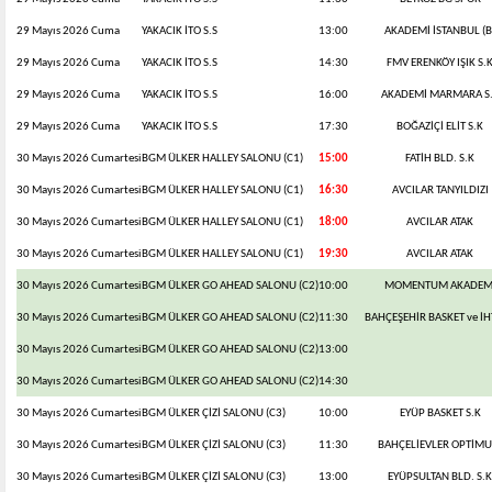
29 Mayıs 2026 Cuma
YAKACIK İTO S.S
13:00
AKADEMİ İSTANBUL (B
29 Mayıs 2026 Cuma
YAKACIK İTO S.S
14:30
FMV ERENKÖY IŞIK S.
29 Mayıs 2026 Cuma
YAKACIK İTO S.S
16:00
AKADEMİ MARMARA S
29 Mayıs 2026 Cuma
YAKACIK İTO S.S
17:30
BOĞAZİÇİ ELİT S.K
30 Mayıs 2026 Cumartesi
BGM ÜLKER HALLEY SALONU (C1)
15:00
FATİH BLD. S.K
30 Mayıs 2026 Cumartesi
BGM ÜLKER HALLEY SALONU (C1)
16:30
AVCILAR TANYILDIZI
30 Mayıs 2026 Cumartesi
BGM ÜLKER HALLEY SALONU (C1)
18:00
AVCILAR ATAK
30 Mayıs 2026 Cumartesi
BGM ÜLKER HALLEY SALONU (C1)
19:30
AVCILAR ATAK
30 Mayıs 2026 Cumartesi
BGM ÜLKER GO AHEAD SALONU (C2)
10:00
MOMENTUM AKADEM
30 Mayıs 2026 Cumartesi
BGM ÜLKER GO AHEAD SALONU (C2)
11:30
BAHÇEŞEHİR BASKET ve İHT
30 Mayıs 2026 Cumartesi
BGM ÜLKER GO AHEAD SALONU (C2)
13:00
30 Mayıs 2026 Cumartesi
BGM ÜLKER GO AHEAD SALONU (C2)
14:30
30 Mayıs 2026 Cumartesi
BGM ÜLKER ÇİZİ SALONU (C3)
10:00
EYÜP BASKET S.K
30 Mayıs 2026 Cumartesi
BGM ÜLKER ÇİZİ SALONU (C3)
11:30
BAHÇELİEVLER OPTİM
30 Mayıs 2026 Cumartesi
BGM ÜLKER ÇİZİ SALONU (C3)
13:00
EYÜPSULTAN BLD. S.K