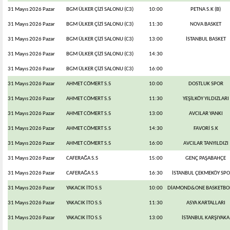
31 Mayıs 2026 Pazar
BGM ÜLKER ÇİZİ SALONU (C3)
10:00
PETNA S.K (B)
31 Mayıs 2026 Pazar
BGM ÜLKER ÇİZİ SALONU (C3)
11:30
NOVA BASKET
31 Mayıs 2026 Pazar
BGM ÜLKER ÇİZİ SALONU (C3)
13:00
İSTANBUL BASKET
31 Mayıs 2026 Pazar
BGM ÜLKER ÇİZİ SALONU (C3)
14:30
31 Mayıs 2026 Pazar
BGM ÜLKER ÇİZİ SALONU (C3)
16:00
31 Mayıs 2026 Pazar
AHMET CÖMERT S.S
10:00
DOSTLUK SPOR
31 Mayıs 2026 Pazar
AHMET CÖMERT S.S
11:30
YEŞİLKÖY YILDIZLARI
31 Mayıs 2026 Pazar
AHMET CÖMERT S.S
13:00
AVCILAR YANKI
31 Mayıs 2026 Pazar
AHMET CÖMERT S.S
14:30
FAVORİ S.K
31 Mayıs 2026 Pazar
AHMET CÖMERT S.S
16:00
AVCILAR TANYILDIZI
31 Mayıs 2026 Pazar
CAFERAĞA S.S
15:00
GENÇ PAŞABAHÇE
31 Mayıs 2026 Pazar
CAFERAĞA S.S
16:30
İSTANBUL ÇEKMEKÖY SPO
31 Mayıs 2026 Pazar
YAKACIK İTO S.S
10:00
DİAMOND&ONE BASKETBOL
31 Mayıs 2026 Pazar
YAKACIK İTO S.S
11:30
ASYA KARTALLARI
31 Mayıs 2026 Pazar
YAKACIK İTO S.S
13:00
İSTANBUL KARŞIYAKA