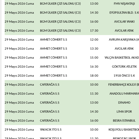
29 Mayıs 2026 Cuma
BGM ÜLKER ÇİZİ SALONU (C3)
13:00
FMV NİŞANTAŞI
29 Mayıs 2026 Cuma
BGM ÜLKER ÇİZİ SALONU (C3)
14:30
EYÜPSULTAN BLD. S.K
29 Mayıs 2026 Cuma
BGM ÜLKER ÇİZİ SALONU (C3)
16:00
AVCILAR YANKI
29 Mayıs 2026 Cuma
BGM ÜLKER ÇİZİ SALONU (C3)
17:30
AVCILAR ATAK
29 Mayıs 2026 Cuma
AHMET CÖMERT S.S
12:00
AVRUPA KARŞIYAKA (A
29 Mayıs 2026 Cuma
AHMET CÖMERT S.S
13:30
AVCILAR ATAK
29 Mayıs 2026 Cuma
AHMET CÖMERT S.S
15:00
YALÇIN BASKETBOL AKA
29 Mayıs 2026 Cuma
AHMET CÖMERT S.S
16:30
GÖKTÜRK ATLETİK
29 Mayıs 2026 Cuma
AHMET CÖMERT S.S
18:00
1958 ÖNCÜ S.K
29 Mayıs 2026 Cuma
CAFERAĞA S.S
10:00
FENERBAHÇE KOLEJİ (B
29 Mayıs 2026 Cuma
CAFERAĞA S.S
11:30
ANADOLU MARMARA
29 Mayıs 2026 Cuma
CAFERAĞA S.S
13:00
DİNAMO
29 Mayıs 2026 Cuma
CAFERAĞA S.S
14:30
LİMA SPOR
29 Mayıs 2026 Cuma
CAFERAĞA S.S
16:00
BESRA İSTANBUL
29 Mayıs 2026 Cuma
YAKACIK İTO S.S
10:00
KOŞUYOLU BASKETBO
29 Mayıs 2026 Cuma
YAKACIK İTO S.S
11:30
BEYKOZ BG SPOR