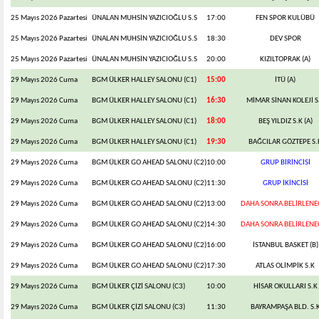
25 Mayıs 2026 Pazartesi
ÜNALAN MUHSİN YAZICIOĞLU S.S
17:00
FEN SPOR KULÜBÜ
25 Mayıs 2026 Pazartesi
ÜNALAN MUHSİN YAZICIOĞLU S.S
18:30
DEV SPOR
25 Mayıs 2026 Pazartesi
ÜNALAN MUHSİN YAZICIOĞLU S.S
20:00
KIZILTOPRAK (A)
29 Mayıs 2026 Cuma
BGM ÜLKER HALLEY SALONU (C1)
15:00
İTÜ (A)
29 Mayıs 2026 Cuma
BGM ÜLKER HALLEY SALONU (C1)
16:30
MİMAR SİNAN KOLEJİ S
29 Mayıs 2026 Cuma
BGM ÜLKER HALLEY SALONU (C1)
18:00
BEŞ YILDIZ S.K (A)
29 Mayıs 2026 Cuma
BGM ÜLKER HALLEY SALONU (C1)
19:30
BAĞCILAR GÖZTEPE S.
29 Mayıs 2026 Cuma
BGM ÜLKER GO AHEAD SALONU (C2)
10:00
GRUP BİRİNCİSİ
29 Mayıs 2026 Cuma
BGM ÜLKER GO AHEAD SALONU (C2)
11:30
GRUP İKİNCİSİ
29 Mayıs 2026 Cuma
BGM ÜLKER GO AHEAD SALONU (C2)
13:00
DAHA SONRA BELİRLENE
29 Mayıs 2026 Cuma
BGM ÜLKER GO AHEAD SALONU (C2)
14:30
DAHA SONRA BELİRLENE
29 Mayıs 2026 Cuma
BGM ÜLKER GO AHEAD SALONU (C2)
16:00
İSTANBUL BASKET (B)
29 Mayıs 2026 Cuma
BGM ÜLKER GO AHEAD SALONU (C2)
17:30
ATLAS OLİMPİK S.K
29 Mayıs 2026 Cuma
BGM ÜLKER ÇİZİ SALONU (C3)
10:00
HİSAR OKULLARI S.K
29 Mayıs 2026 Cuma
BGM ÜLKER ÇİZİ SALONU (C3)
11:30
BAYRAMPAŞA BLD. S.