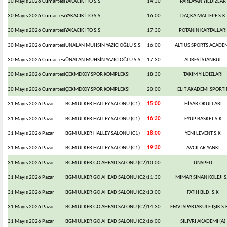
30 Mayıs 2026 Cumartesi
YAKACIK İTO S.S
14:30
PARLAYAN YILDIZLAR
30 Mayıs 2026 Cumartesi
YAKACIK İTO S.S
16:00
DAÇKA MALTEPE S.K
30 Mayıs 2026 Cumartesi
YAKACIK İTO S.S
17:30
POTANIN KARTALLARI
30 Mayıs 2026 Cumartesi
ÜNALAN MUHSİN YAZICIOĞLU S.S
16:00
ALTİUS SPORTS ACADE
30 Mayıs 2026 Cumartesi
ÜNALAN MUHSİN YAZICIOĞLU S.S
17:30
ADRES İSTANBUL
30 Mayıs 2026 Cumartesi
ÇEKMEKÖY SPOR KOMPLEKSİ
18:30
TAKIM YILDIZLARI
30 Mayıs 2026 Cumartesi
ÇEKMEKÖY SPOR KOMPLEKSİ
20:00
ELİT AKADEMİ SPORTİ
31 Mayıs 2026 Pazar
BGM ÜLKER HALLEY SALONU (C1)
15:00
HİSAR OKULLARI
31 Mayıs 2026 Pazar
BGM ÜLKER HALLEY SALONU (C1)
16:30
EYÜP BASKET S.K
31 Mayıs 2026 Pazar
BGM ÜLKER HALLEY SALONU (C1)
18:00
YENİ LEVENT S.K
31 Mayıs 2026 Pazar
BGM ÜLKER HALLEY SALONU (C1)
19:30
AVCILAR YANKI
31 Mayıs 2026 Pazar
BGM ÜLKER GO AHEAD SALONU (C2)
10:00
ÜNSPED
31 Mayıs 2026 Pazar
BGM ÜLKER GO AHEAD SALONU (C2)
11:30
MİMAR SİNAN KOLEJİ S
31 Mayıs 2026 Pazar
BGM ÜLKER GO AHEAD SALONU (C2)
13:00
FATİH BLD. S.K
31 Mayıs 2026 Pazar
BGM ÜLKER GO AHEAD SALONU (C2)
14:30
FMV ISPARTAKULE IŞIK S.K
31 Mayıs 2026 Pazar
BGM ÜLKER GO AHEAD SALONU (C2)
16:00
SİLİVRİ AKADEMİ (A)